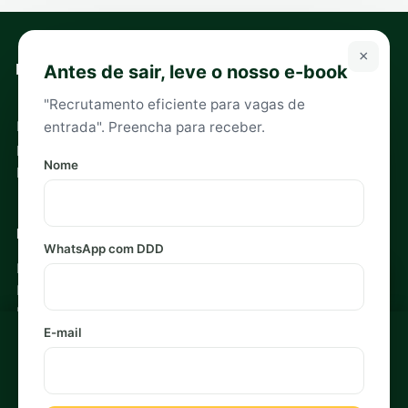
×
Antes de sair, leve o nosso e-book
"Recrutamento eficiente para vagas de
Headhunters especializados em recrutamento e seleção
entrada". Preencha para receber.
para executivos e empreendedores. Sócios especialistas
Nome
por setor.
Navegação
WhatsApp com DDD
Início
Recrutamento Estratégico
Blog
E-mail
Política de Privacidade
Usamos cookies para medir e melhorar sua experiência. Ao
aceitar, você concorda com o uso de cookies. Veja a
Política
de Privacidade
.
Contato
Recusar
Aceitar