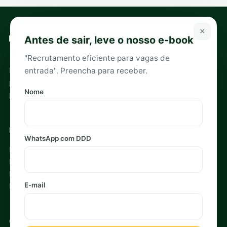
×
Antes de sair, leve o nosso e-book
"Recrutamento eficiente para vagas de
Headhunters especializados em recrutamento e seleção
entrada". Preencha para receber.
para executivos e empreendedores. Sócios especialistas
Nome
por setor.
Navegação
WhatsApp com DDD
Início
Recrutamento Estratégico
Blog
E-mail
Política de Privacidade
Contato