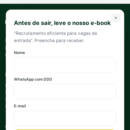
×
Antes de sair, leve o nosso e-book
"Recrutamento eficiente para vagas de
Headhunters especializados em recrutamento e seleção
entrada". Preencha para receber.
para executivos e empreendedores. Sócios especialistas
Nome
por setor.
Navegação
WhatsApp com DDD
Início
Recrutamento Estratégico
Blog
E-mail
Política de Privacidade
Contato