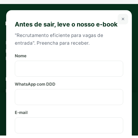
×
Antes de sair, leve o nosso e-book
"Recrutamento eficiente para vagas de
Headhunters especializados em recrutamento e seleção
entrada". Preencha para receber.
para executivos e empreendedores. Sócios especialistas
Nome
por setor.
Navegação
WhatsApp com DDD
Início
Recrutamento Estratégico
Usamos cookies para medir e melhorar sua experiência. Ao
Blog
aceitar, você concorda com o uso de cookies. Veja a
Política
E-mail
Política de Privacidade
de Privacidade
.
Recusar
Aceitar
Contato