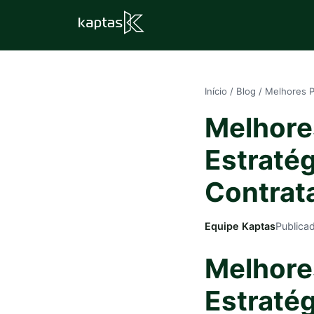
Início
/
Blog
/
Melhores P
Melhore
Estraté
Contrat
Equipe Kaptas
Publica
Melhore
Estraté