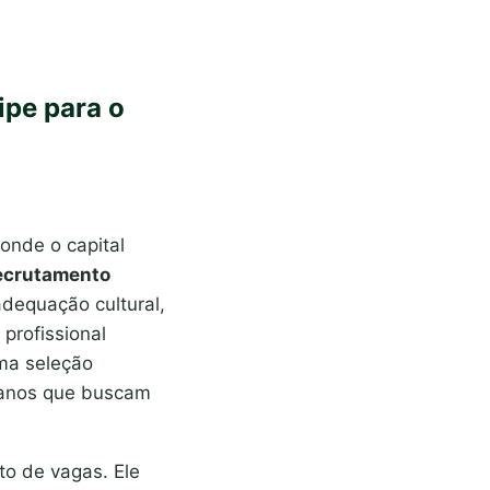
ipe para o
nde o capital
ecrutamento
dequação cultural,
 profissional
uma seleção
umanos que buscam
to de vagas. Ele