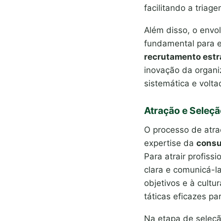
facilitando a triag
Além disso, o envo
fundamental para e
recrutamento estr
inovação da organi
sistemática e volta
Atração e Seleç
O processo de atra
expertise da
consu
Para atrair profiss
clara e comunicá-l
objetivos e à cult
táticas eficazes p
Na etapa de seleçã