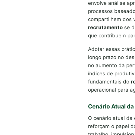
envolve análise ap
processos baseados 
compartilhem dos v
recrutamento
se d
que contribuem par
Adotar essas prátic
longo prazo no des
no aumento da perf
índices de produti
fundamentais do
r
operacional para a
Cenário Atual da
O cenário atual da
reforçam o papel 
trabalho, impulsio