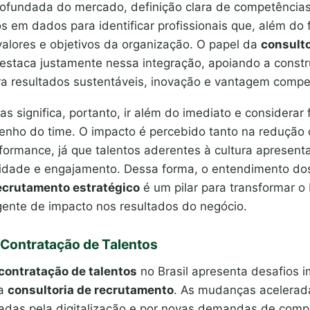
rofundada do mercado, definição clara de competências 
em dados para identificar profissionais que, além do fi
alores e objetivos da organização. O papel da
consulto
estaca justamente nessa integração, apoiando a const
a resultados sustentáveis, inovação e vantagem compet
as significa, portanto, ir além do imediato e considerar
enho do time. O impacto é percebido tanto na redução 
ormance, já que talentos aderentes à cultura apresen
vidade e engajamento. Dessa forma, o entendimento do
ecrutamento estratégico
é um pilar para transformar o
gente de impacto nos resultados do negócio.
 Contratação de Talentos
contratação de talentos
no Brasil apresenta desafios 
da
consultoria de recrutamento
. As mudanças acelerad
nadas pela digitalização e por novas demandas de comp