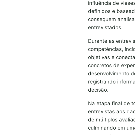
influência de vies
definidos e basead
conseguem analisar
entrevistados.
Durante as entrevi
competências, inci
objetivas e conecta
concretos de experi
desenvolvimento do
registrando inform
decisão.
Na etapa final de 
entrevistas aos da
de múltiplos avali
culminando em u