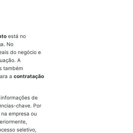
nto
está no
ga. No
eais do negócio e
tuação. A
mas também
para a
contratação
 informações de
ências-chave. Por
e na empresa ou
teriormente,
cesso seletivo,