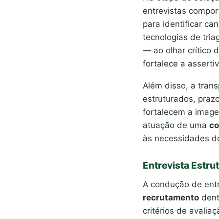
entrevistas compor
para identificar c
tecnologias de tri
— ao olhar crítico 
fortalece a asserti
Além disso, a tran
estruturados, praz
fortalecem a imag
atuação de uma
co
às necessidades d
Entrevista Estr
A condução de entr
recrutamento
dent
critérios de avali