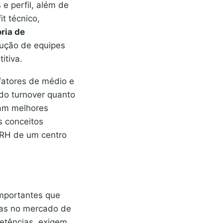
e perfil, além de
t técnico,
ria de
rução de equipes
itiva.
 fatores de médio e
do turnover quanto
tam melhores
s conceitos
 RH de um centro
importantes que
as no mercado de
etências, exigem