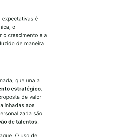
 expectativas é
ica, o
r o crescimento e a
duzido de maneira
inada, que una a
nto estratégico
.
proposta de valor
 alinhadas aos
personalizada são
ão de talentos
.
taque. O uso de