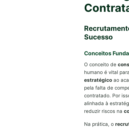
Contrat
Recrutamento
Sucesso
Conceitos Funda
O conceito de
cons
humano é vital par
estratégico
ao aca
pela falta de compe
contratado. Por is
alinhada à estraté
reduzir riscos na
co
Na prática, o
recru