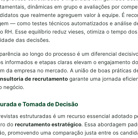
tamentais, dinâmicas em grupo e avaliações por compe
andidatos que realmente agreguem valor à equipe. É re
agem — como testes técnicos automatizados e análise de
do RH. Esse equilíbrio reduz vieses, otimiza o tempo dos
vidade das decisões.
sparência ao longo do processo é um diferencial decisi
os informados e etapas claras elevam o engajamento d
em da empresa no mercado. A união de boas práticas d
nsultoria de recrutamento
garante uma jornada eficien
o negócio.
uturada e Tomada de Decisão
evistas estruturadas é um recurso essencial adotado 
ro do
recrutamento estratégico
. Essa abordagem padr
ação, promovendo uma comparação justa entre os candid