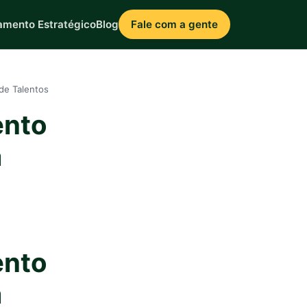
amento Estratégico
Blog
Fale com a gente
de Talentos
ento
a
ento
a