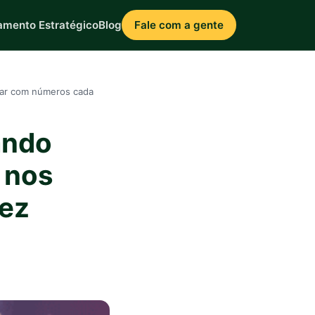
amento Estratégico
Blog
Fale com a gente
ar com números cada
ando
 nos
ez