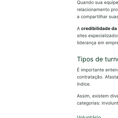
Quando sua equipe 
relacionamento prof
a compartilhar sua
A
credibilidade d
sites especializado
liderança em emp
Tipos de turn
É importante enten
contratação. Afast
índice.
Assim, existem dive
categorias: involun
Voluntário