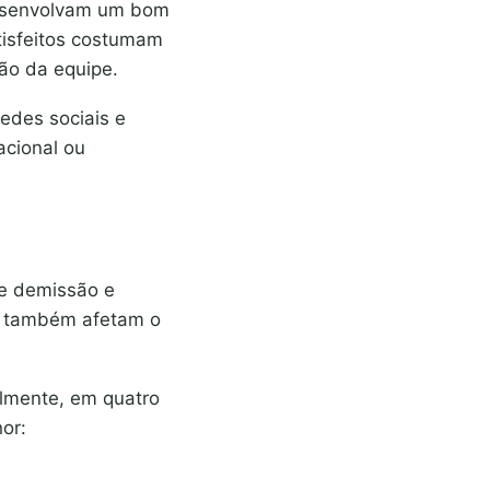
desenvolvam um bom
atisfeitos costumam
ção da equipe.
edes sociais e
acional ou
de demissão e
o, também afetam o
ialmente, em quatro
hor: