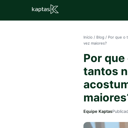
Início
/
Blog
/
Por que o 
vez maiores?
Por que
tantos 
acostum
maiores
Equipe Kaptas
Publica