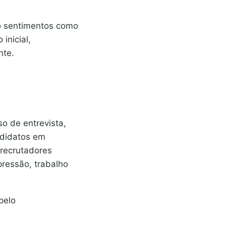
do sentimentos como
inicial,
nte.
o de entrevista,
ndidatos em
 recrutadores
ressão, trabalho
pelo