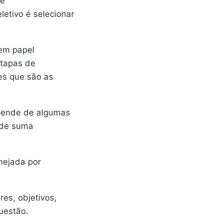
de
etivo é selecionar
tem papel
etapas de
es que são as
epende de algumas
 de suma
mejada por
res, objetivos,
uestão.