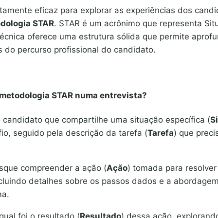
mente eficaz para explorar as experiências dos cand
dologia STAR
. STAR é um acrônimo que representa Sit
técnica oferece uma estrutura sólida que permite aprof
 do percurso profissional do candidato.
 metodologia STAR numa entrevista?
ao candidato que compartilhe uma situação específica (
S
o, seguido pela descrição da tarefa (
Tarefa
) que preci
usque compreender a ação (
Ação
) tomada para resolver
incluindo detalhes sobre os passos dados e a abordage
ma.
qual foi o resultado (
Resultado
) dessa ação, explorand