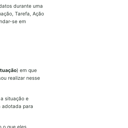
idatos durante uma
uação, Tarefa, Ação
undar-se em
ituação
) em que
sou realizar nesse
 a situação e
m adotada para
o o que eles