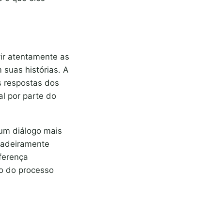
vir atentamente as
 suas histórias. A
 respostas dos
l por parte do
 um diálogo mais
dadeiramente
iferença
so do processo