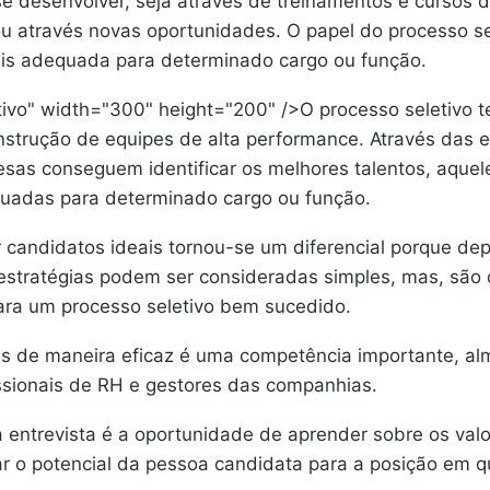
e desenvolver, seja através de treinamentos e cursos 
u através novas oportunidades. O papel do processo sel
is adequada para determinado cargo ou função.
tivo" width="300" height="200" />O processo seletivo 
strução de equipes de alta performance. Através das 
esas conseguem identificar os melhores talentos, aquel
uadas para determinado cargo ou função.
ar candidatos ideais tornou-se um diferencial porque d
 estratégias podem ser consideradas simples, mas, são
ara um processo seletivo bem sucedido.
as de maneira eficaz é uma competência importante, al
issionais de RH e gestores das companhias.
a entrevista é a oportunidade de aprender sobre os valo
ar o potencial da pessoa candidata para a posição em q