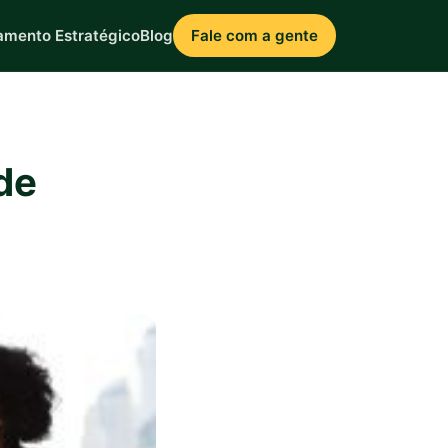
amento Estratégico
Blog
Fale com a gente
de