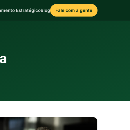
amento Estratégico
Blog
Fale com a gente
ca