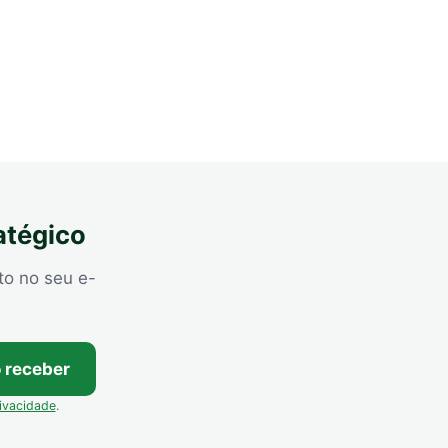
atégico
to no seu e-
 receber
rivacidade
.