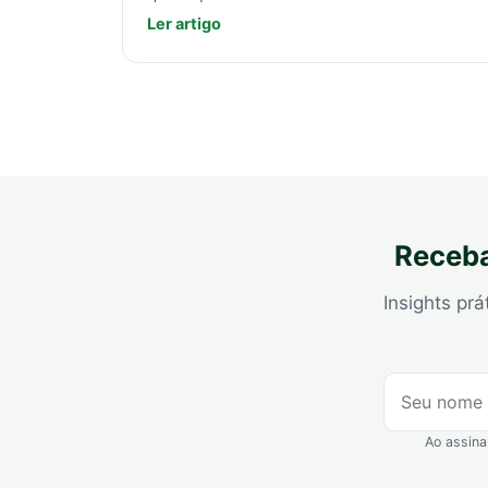
Ler artigo
Receba
Insights prá
Ao assina