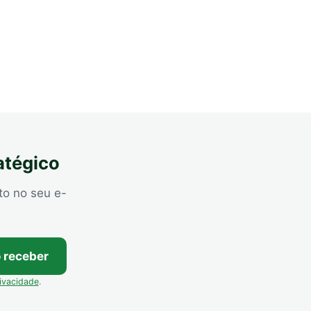
atégico
to no seu e-
 receber
rivacidade
.