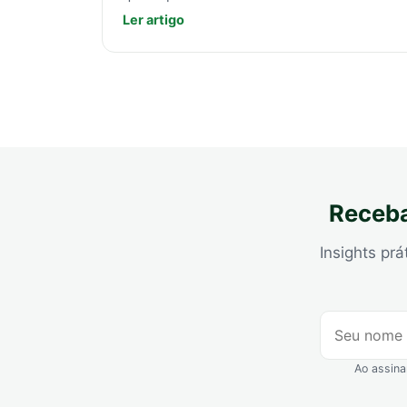
Ler artigo
Receba
Insights prá
Ao assina