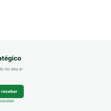
atégico
to no seu e-
 receber
rivacidade
.