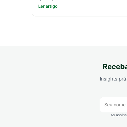
Ler artigo
Receba
Insights prá
Ao assina