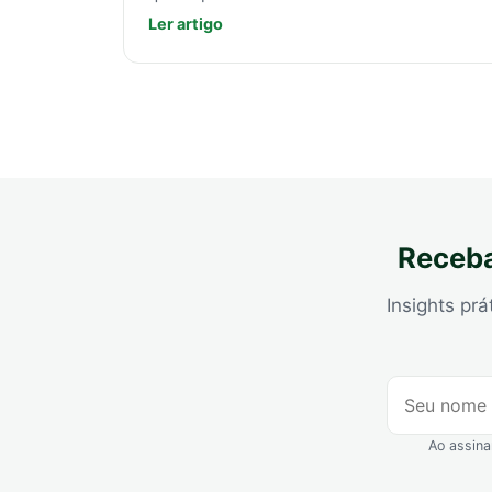
Ler artigo
Receba
Insights prá
Ao assina