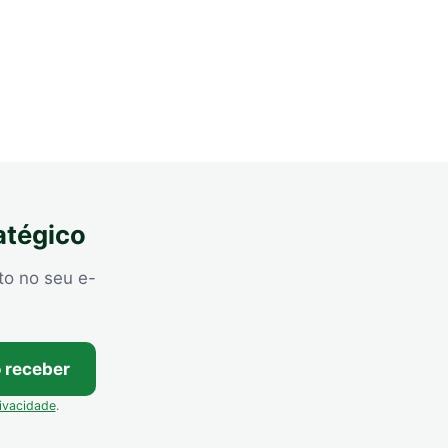
atégico
to no seu e-
 receber
rivacidade
.